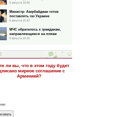
6 августа 15:50
Министр: Азербайджан готов
поставлять газ Украине
6 августа 15:42
МЧС обратилось к гражданам,
направляющимся на пляжи
6 августа 15:26
С
те ли вы, что в этом году будет
дписано мирное соглашение с
Арменией?
наю