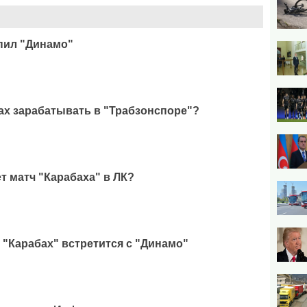
упил "Динамо"
ах зарабатывать в "Трабзонспоре"?
т матч "Карабаха" в ЛК?
 "Карабах" встретится с "Динамо"