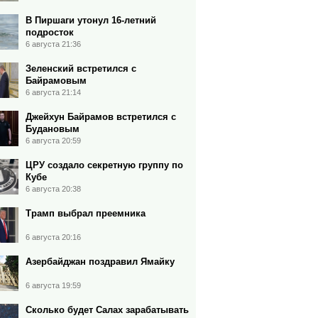
В Пиршаги утонул 16-летний
подросток
6 августа 21:36
Зеленский встретился с
Байрамовым
6 августа 21:14
Джейхун Байрамов встретился с
Будановым
6 августа 20:59
ЦРУ создало секретную группу по
Кубе
6 августа 20:38
Трамп выбрал преемника
6 августа 20:16
Азербайджан поздравил Ямайку
6 августа 19:59
Сколько будет Салах зарабатывать