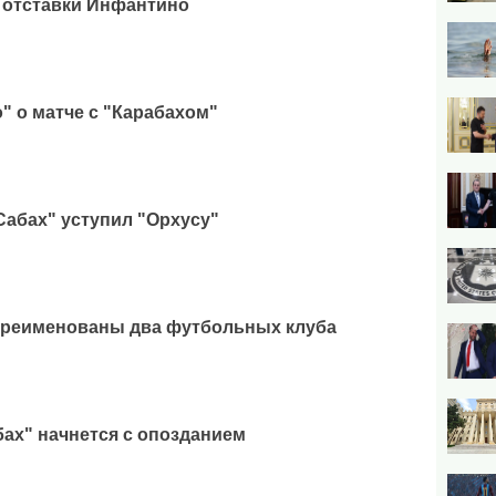
 отставки Инфантино
" о матче с "Карабахом"
Сабах" уступил "Орхусу"
ереименованы два футбольных клуба
бах" начнется с опозданием