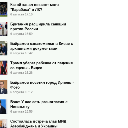
Какой канал покажет матч
"Карабаха" в ЛК?
6 августа 17:16
Британия расширила санкции
против России
6 августа 16:59
Байрамов ознакомился в Киеве с
архивными документами
6 августа 16:42
Трамп уберег ребенка от падения
со сцены - Видео
6 августа 16:26
Байрамов посетил город Ирпень -
Фото
6 августа 16:12
Вэнс: У нас есть разногласия с
Нетаньяху
6 августа 15:58
Состоялась встреча глав МИД
Азербайджана и Украины