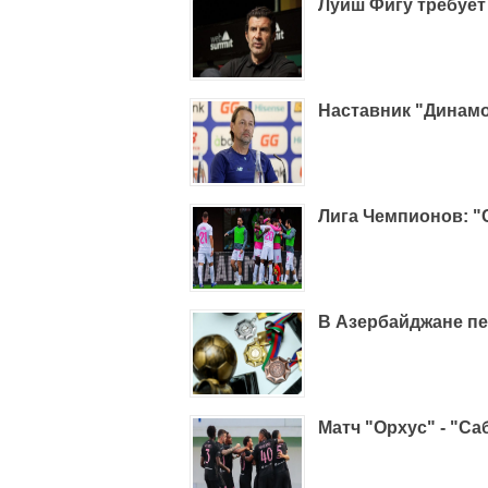
Луиш Фигу требует
Наставник "Динамо
Лига Чемпионов: "
В Азербайджане п
Матч "Орхус" - "Са