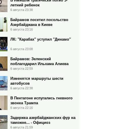
В Имишли трагически погиб 5-
летний ребенок
6 августа 23:38
Байрамов посетил посольство
Азербайджана в Киеве
6 августа 23:16
ЛК: "Карабах" уступил "Динамо"
6 августа 23:08
Байрамов: Зеленский
поблагодарил Ильхама Алиева
6 августа 22:59
Изменятся маршруты шести
автобусов
6 августа 22:38
В Пентагоне испугались гневного
звонка Трампа
6 августа 22:16
Задержка азербайджанских фур на
таможне... - Официоз
6 августа 21:59