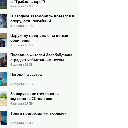
в "Трабзонспоре"?
6 августа 19:38
В Зардабе автомобиль врезался в
опору, есть погибший
6 августа 19:16
Царукяну предъявлены новые
обвинения
6 августа 18:59
Половина жителей Азербайджана
страдает избыточным весом
6 августа 18:38
Погода на завтра
6 августа 18:16
За нарушение госграницы
задержаны 26 человек
6 августа 17:59
Трамп пригрозил им тюрьмой
6 августа 17:38