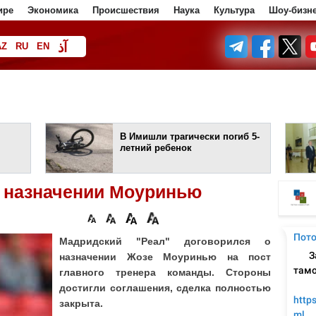
ире
Экономика
Происшествия
Наука
Культура
Шоу-бизн
آذ
AZ
RU
EN
ف
В Имишли трагически погиб 5-
летний ребенок
о назначении Моуринью
Мадридский "Реал" договорился о
назначении Жозе Моуринью на пост
главного тренера команды. Стороны
достигли соглашения, сделка полностью
закрыта.