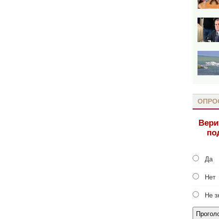
ОПРО
Вери
по
Да
Нет
Не з