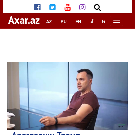
Axar.az
AZ
RU
EN
آذ
فا