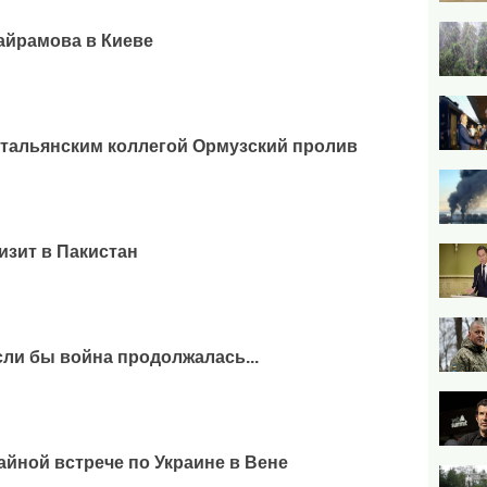
айрамова в Киеве
итальянским коллегой Ормузский пролив
изит в Пакистан
сли бы война продолжалась...
айной встрече по Украине в Вене