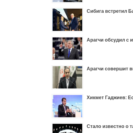
Сибига встретил Б
Арагчи обсудил с 
Арагчи совершит в
Хикмет Гаджиев: Е
Стало известно о т