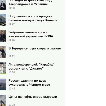
Проходит встреча глав МИД
Азербайджана и Украины
11:58
Продлевается срок продажи
билетов поездов Баку–Тбилиси
11:42
Байрамов ознакомился с
выставкой украинских БПЛА
11:26
В Тертере супруги сгорели заживо
11:12
Лига конференций: "Карабах"
встретится с "Динамо"
10:58
Россия ударила по двум
сухогрузам в Черном море
10:42
Цены на нефть вновь выросли
10:26