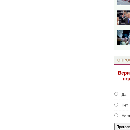
ОПРО
Вери
по
Да
Нет
Не з