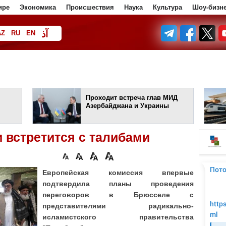
ире
Экономика
Происшествия
Наука
Культура
Шоу-бизн
آذ
AZ
RU
EN
ف
Проходит встреча глав МИД
Азербайджана и Украины
 встретится с талибами
Европейская комиссия впервые
подтвердила планы проведения
переговоров в Брюсселе с
представителями радикально-
исламистского правительства