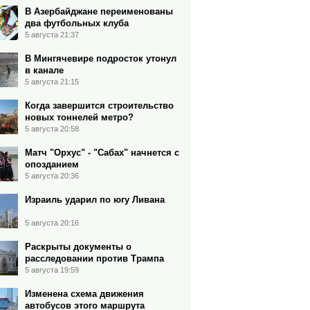
В Азербайджане переименованы
два футбольных клуба
5 августа 21:37
В Мингячевире подросток утонул
в канале
5 августа 21:15
Когда завершится строительство
новых тоннелей метро?
5 августа 20:58
Матч "Орхус" - "Сабах" начнется с
опозданием
5 августа 20:36
Израиль ударил по югу Ливана
5 августа 20:16
Раскрыты документы о
расследовании против Трампа
5 августа 19:59
Изменена схема движения
автобусов этого маршрута