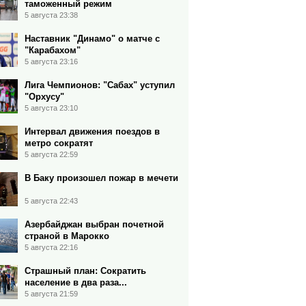
таможенный режим
5 августа 23:38
Наставник "Динамо" о матче с
"Карабахом"
5 августа 23:16
Лига Чемпионов: "Сабах" уступил
"Орхусу"
5 августа 23:10
Интервал движения поездов в
метро сократят
5 августа 22:59
В Баку произошел пожар в мечети
5 августа 22:43
Азербайджан выбран почетной
страной в Марокко
5 августа 22:16
Страшный план: Сократить
население в два раза...
5 августа 21:59