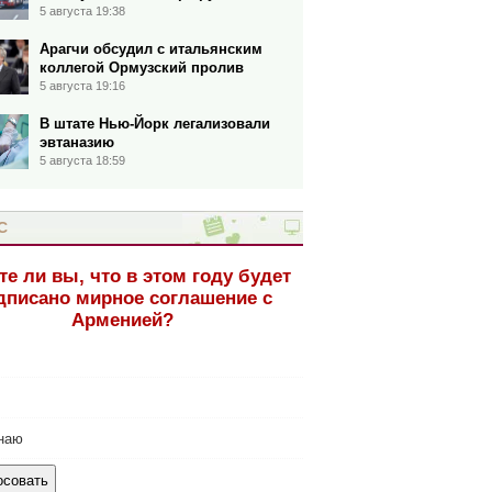
5 августа 19:38
Арагчи обсудил с итальянским
коллегой Ормузский пролив
5 августа 19:16
В штате Нью-Йорк легализовали
эвтаназию
5 августа 18:59
С
те ли вы, что в этом году будет
дписано мирное соглашение с
Арменией?
наю