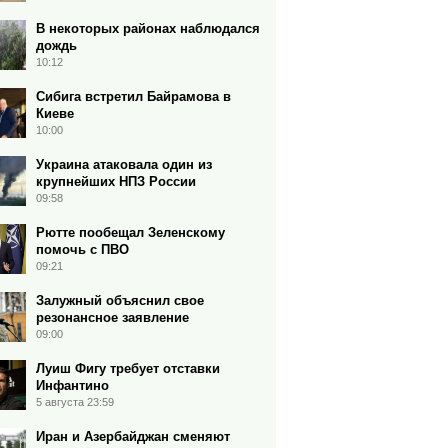
В некоторых районах наблюдался
дождь
10:12
Сибига встретил Байрамова в
Киеве
10:00
Украина атаковала один из
крупнейших НПЗ России
09:58
Рютте пообещал Зеленскому
помочь с ПВО
09:21
Залужный объяснил свое
резонансное заявление
09:00
Луиш Фигу требует отставки
Инфантино
5 августа 23:59
Иран и Азербайджан сменяют