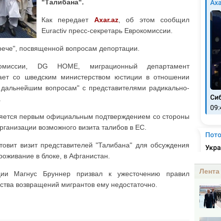
"Талибана".
Как передает
Axar.az
, об этом сообщил
Euractiv пресс-секретарь Еврокомиссии.
трече", посвященной вопросам депортации.
комиссии, DG HOME, миграционный департамент
чает со шведским министерством юстиции в отношении
о дальнейшим вопросам" с представителями радикально-
.
вляется первым официальным подтверждением со стороны
ганизации возможного визита талибов в ЕС.
товит визит представителей "Талибана" для обсуждения
оживание в блоке, в Афганистан.
Лента
ии Магнус Бруннер призвал к ужесточению правил
ства возвращений мигрантов ему недостаточно.