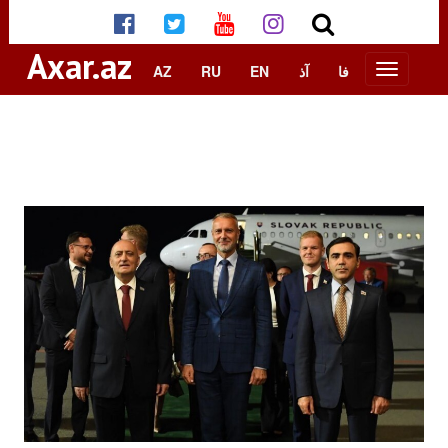
Axar.az
AZ
RU
EN
آذ
فا