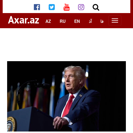
Axar.az
AZ
RU
EN
آذ
فا