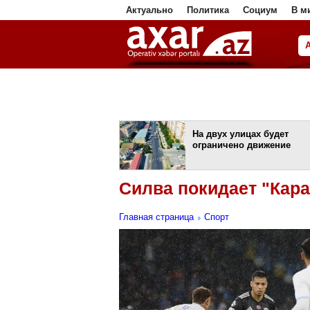
Актуально
Политика
Социум
В м
ا
На двух улицах будет
ограничено движение
Силва покидает "Кара
Главная страница
Спорт