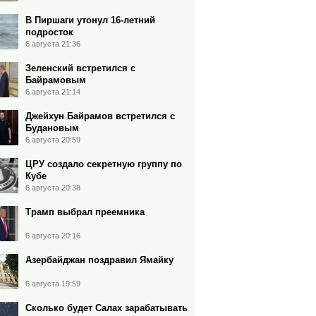
В Пиршаги утонул 16-летний
подросток
6 августа 21:36
Зеленский встретился с
Байрамовым
6 августа 21:14
Джейхун Байрамов встретился с
Будановым
6 августа 20:59
ЦРУ создало секретную группу по
Кубе
6 августа 20:38
Трамп выбрал преемника
6 августа 20:16
Азербайджан поздравил Ямайку
6 августа 19:59
Сколько будет Салах зарабатывать