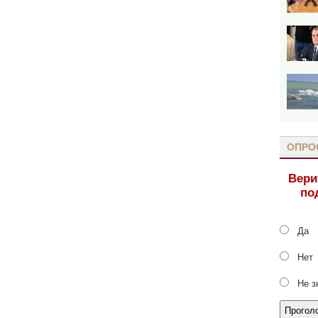
ОПРО
Вери
по
Да
Нет
Не з