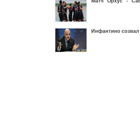
Матч "Орхус" - "Са
Инфантино созвал