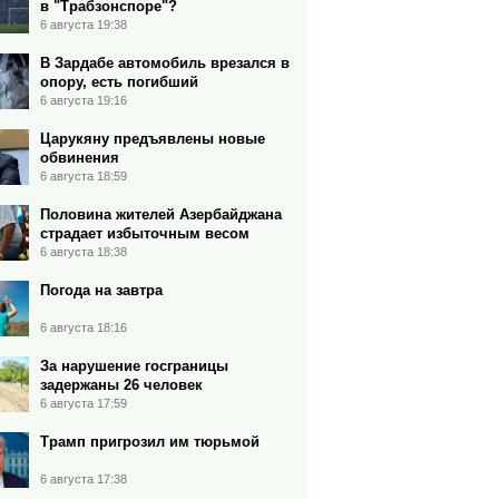
в "Трабзонспоре"?
6 августа 19:38
В Зардабе автомобиль врезался в
опору, есть погибший
6 августа 19:16
Царукяну предъявлены новые
обвинения
6 августа 18:59
Половина жителей Азербайджана
страдает избыточным весом
6 августа 18:38
Погода на завтра
6 августа 18:16
За нарушение госграницы
задержаны 26 человек
6 августа 17:59
Трамп пригрозил им тюрьмой
6 августа 17:38