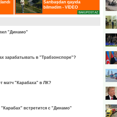
упил "Динамо"
ах зарабатывать в "Трабзонспоре"?
т матч "Карабаха" в ЛК?
 "Карабах" встретится с "Динамо"