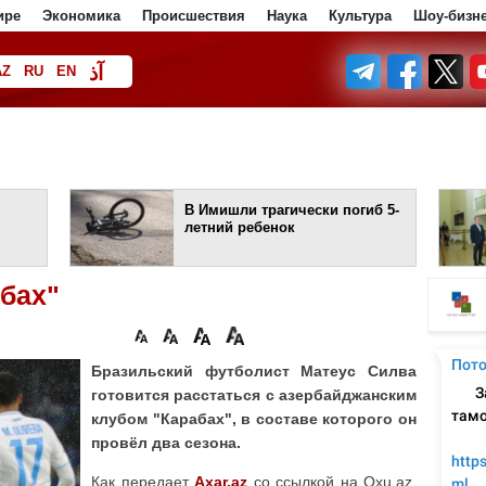
ире
Экономика
Происшествия
Наука
Культура
Шоу-бизн
آذ
AZ
RU
EN
ف
В Имишли трагически погиб 5-
летний ребенок
бах"
Бразильский футболист Матеус Силва
готовится расстаться с азербайджанским
клубом "Карабах", в составе которого он
провёл два сезона.
Как передает
Axar.az
со ссылкой на Oxu.az,