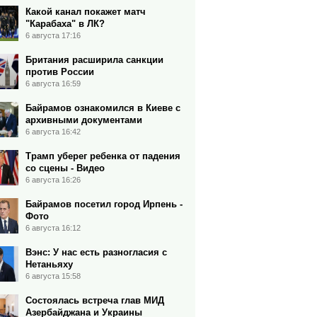
Какой канал покажет матч
"Карабаха" в ЛК?
6 августа 17:16
Британия расширила санкции
против России
6 августа 16:59
Байрамов ознакомился в Киеве с
архивными документами
6 августа 16:42
Трамп уберег ребенка от падения
со сцены - Видео
6 августа 16:26
Байрамов посетил город Ирпень -
Фото
6 августа 16:12
Вэнс: У нас есть разногласия с
Нетаньяху
6 августа 15:58
Состоялась встреча глав МИД
Азербайджана и Украины