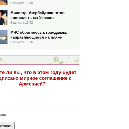
6 августа 15:50
Министр: Азербайджан готов
поставлять газ Украине
6 августа 15:42
МЧС обратилось к гражданам,
направляющимся на пляжи
6 августа 15:26
С
те ли вы, что в этом году будет
дписано мирное соглашение с
Арменией?
наю