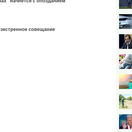
бах" начнется с опозданием
 экстренное совещание