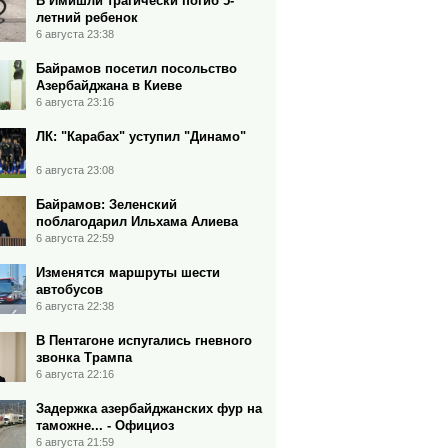
В Имишли трагически погиб 5-
летний ребенок
6 августа 23:38
Байрамов посетил посольство
Азербайджана в Киеве
6 августа 23:16
ЛК: "Карабах" уступил "Динамо"
6 августа 23:08
Байрамов: Зеленский
поблагодарил Ильхама Алиева
6 августа 22:59
Изменятся маршруты шести
автобусов
6 августа 22:38
В Пентагоне испугались гневного
звонка Трампа
6 августа 22:16
Задержка азербайджанских фур на
таможне... - Официоз
6 августа 21:59