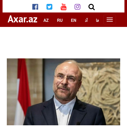
Axar.az
AZ
RU
EN
آذ
فا