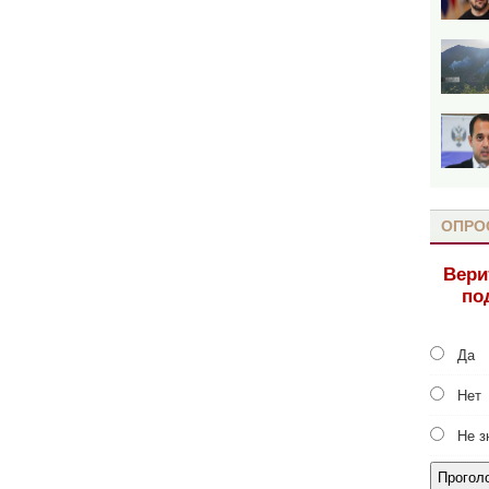
ОПРО
Вери
по
Да
Нет
Не з