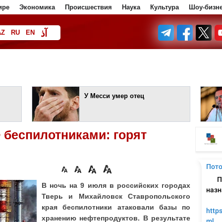
ире
Экономика
Происшествия
Наука
Культура
Шоу-бизн
آذ
AZ
RU
EN
ف
У Месси умер отец
 беспилотниками: горят
В ночь на 9 июля в российских городах
Тверь и Михайловск Ставропольского
края беспилотники атаковали базы по
хранению нефтепродуктов. В результате