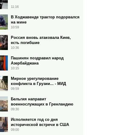
11:16
В Ходжавенде трактор подорвался
на мине
10:59
Россия вновь атаковала Киев,
есть погибшие
10:36
Пашинян поздравил народ
Азербайджана
10:15
Мирное урегулирование
конфликта в Грузии... - МИД
09:59
Бельгия направит
военнослужащих в Гренландию
09:30
Исполняется год со дня
исторической встречи в США
09:00