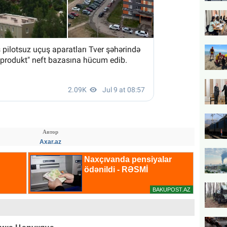
Автор
Axar.az