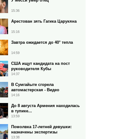
У Месси умер отец
15:36
Арестован зять Гагика Царукяна
15:16
Завтра ожидается до 40° тепла
14:59
США ищут кандидата на пост
руководителя Кубы
14:37
В Сумгайыте сгорела
автомастерская - Видео
14:16
До 8 августа Армения находилась
в тупике...
13:59
Помолвка 17-летней девушки:
назначены экспертизы
13:38