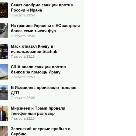
Сенат одобрил санкции против
России и Ирана
7 августа 23:59
На границе Украины с ЕС застряли
более семи тысяч фур
7 августа 23:38
Маск отказал Киеву в
использовании Starlink
7 августа 23:16
США ввели санкции против
банков за помощь Ирану
7 августа 22:59
В Исмаиллы произошло тяжелое
ДТП
7 августа 22:38
Мирзиёев и Трамп провели
телефонный разговор
7 августа 22:16
Зеленский впервые прибыл в
Сербию