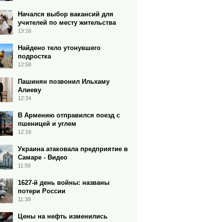
Начался выбор вакансий для
учителей по месту жительства
13:16
Найдено тело утонувшего
подростка
12:58
Пашинян позвонил Ильхаму
Алиеву
12:34
В Армению отправился поезд с
пшеницей и углем
12:16
Украина атаковала предприятие в
Самаре - Видео
11:59
1627-й день войны: названы
потери России
11:38
Цены на нефть изменились