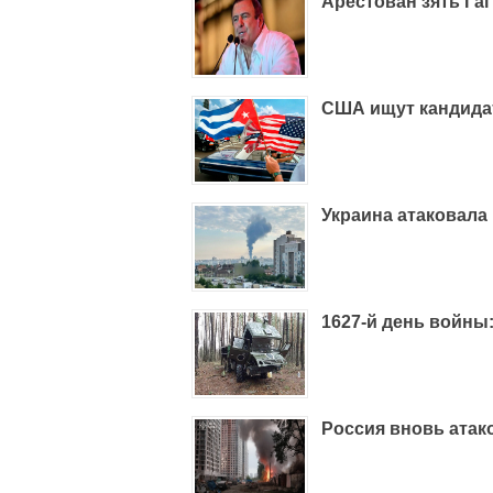
Арестован зять Га
США ищут кандидат
Украина атаковала
1627-й день войны
Россия вновь атак