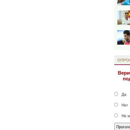
ОПРО
Вери
по
Да
Нет
Не з