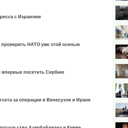
гресса с Израилем
 проверить НАТО уже этой осенью
н впервые посетить Сербию
гсета за операции в Венесуэле и Иране
посольство Азербайджана в Киеве