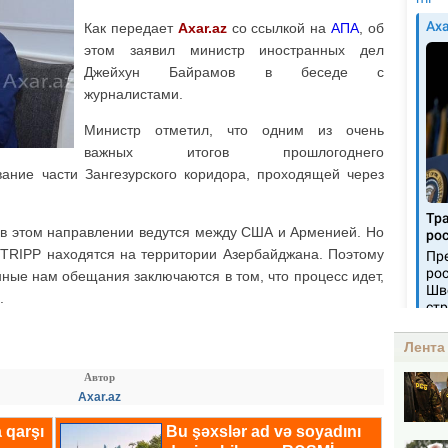
Как передает
Axar.az
со ссылкой на
АПА
, об
этом заявил министр иностранных дел
Джейхун Байрамов в беседе с
журналистами.
Министр отметил, что одним из очень
важных итогов прошлогоднего
вание части Зангезурского коридора, проходящей через
в этом направлении ведутся между США и Арменией. Но
 TRIPP находятся на территории Азербайджана. Поэтому
ые нам обещания заключаются в том, что процесс идет,
.
Лента
Автор
Axar.az