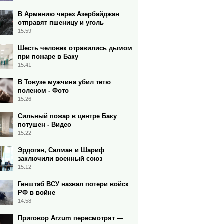
В Армению через Азербайджан
отправят пшеницу и уголь
15:59
Шесть человек отравились дымом
при пожаре в Баку
15:41
В Товузе мужчина убил тетю
поленом - Фото
15:26
Сильный пожар в центре Баку
потушен - Видео
15:22
Эрдоган, Салман и Шариф
заключили военный союз
15:12
Генштаб ВСУ назвал потери войск
РФ в войне
14:58
Приговор Arzum пересмотрят —