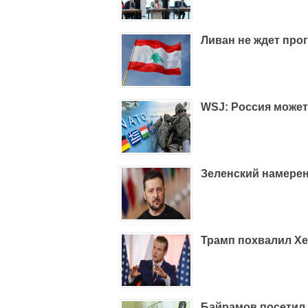
Ливан не ждет про
WSJ: Россия может
Зеленский намере
Трамп похвалил Хе
Байрамов посетил 