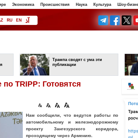
ире
Экономика
Происшествия
Наука
Культура
Шоу-бизн
آذ
AZ
RU
EN
ف
Трампа сводят с ума эти
ия
публикации
 по TRIPP: Готовятся
Нам сообщили, что ведутся работы по
автомобильному и железнодорожному
проекту Зангезурского коридора,
проходящему через Армению.