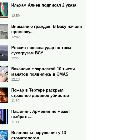
Ильхам Алиев подписал 2 указа
12:59
Вниманию граждан: В Баку начали
проверку...
12:42
Россия нанесла удар по трем
сухогрузам ВСУ
12:27
Вакансии с зарплатой 10 тысяч
манатов появились в ƏMAS
12:13
Пожар в Тертере раскрыл
страшное двойное убийство
11:59
Пашинян: Армения не может
выбрать...
11:41
Выявлены нарушения у 13
стоматологов