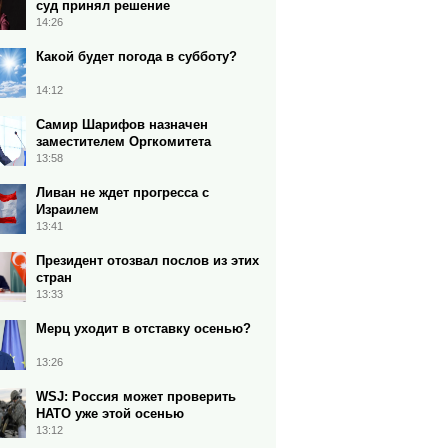
суд принял решение
14:26
Какой будет погода в субботу?
14:12
Самир Шарифов назначен
заместителем Оргкомитета
13:58
Ливан не ждет прогресса с
Израилем
13:41
Президент отозвал послов из этих
стран
13:33
Мерц уходит в отставку осенью?
13:26
WSJ: Россия может проверить
НАТО уже этой осенью
13:12