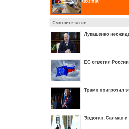
Смотрите также
Лукашенко неожид
ЕС ответил Росси
Трамп пригрозил эт
Эрдоган, Салман 