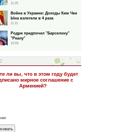
11:25
Война в Украине: Доходы Ким Чен
Ына взлетели в 4 раза
11:11
Родри предпочел "Барселону"
"Реалу"
10:55
С
те ли вы, что в этом году будет
дписано мирное соглашение с
Арменией?
наю