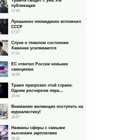
Трампа сводят с ума эти
публикации
17:42
Лукашенко неожиданно вспомнил
СССР
17:27
Слухи о тяжелом состоянии
Хаменеи усиливаются
17:12
ЕС ответил России новыми
санкциями
16:58
Трамп пригрозил этой стране:
Одним росчерком пера...
16:42
Вниманию желающих поступить на
журналистику!
16:27
Названы сферы с самыми
высокими зарплатами
16:12