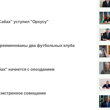
Сабах" уступил "Орхусу"
ереименованы два футбольных клуба
бах" начнется с опозданием
 экстренное совещание