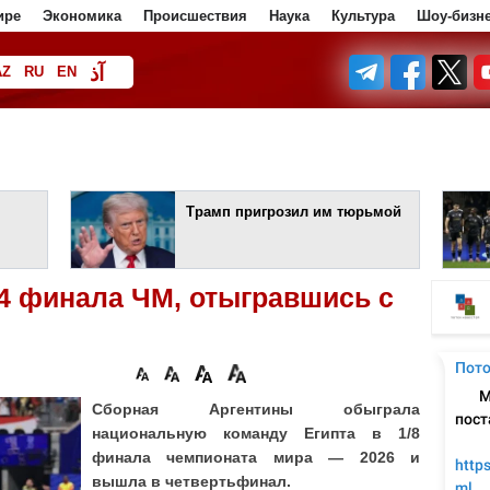
ире
Экономика
Происшествия
Наука
Культура
Шоу-бизн
آذ
AZ
RU
EN
ف
Трамп пригрозил им тюрьмой
/4 финала ЧМ, отыгравшись с
Сборная Аргентины обыграла
национальную команду Египта в 1/8
финала чемпионата мира — 2026 и
вышла в четвертьфинал.