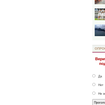
ОПРО
Вери
по
Да
Нет
Не з