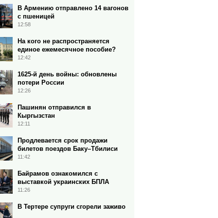
В Армению отправлено 14 вагонов
с пшеницей
12:58
На кого не распространяется
единое ежемесячное пособие?
12:42
1625-й день войны: обновлены
потери России
12:26
Пашинян отправился в
Кыргызстан
12:11
Продлевается срок продажи
билетов поездов Баку–Тбилиси
11:42
Байрамов ознакомился с
выставкой украинских БПЛА
11:26
В Тертере супруги сгорели заживо