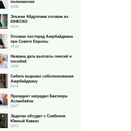
полномочия
14:26
Эльман Абдуллаев отозван из
ЮНЕСКО
14:14
Отозван постпред Азербайджана
при Совете Европы
14:10
Названа дата выплаты пенсий и
пособий
13:59
Сибига выразил соболезнования
Азербайджану
13:42
Президент наградил Бахтияра
Асланбейли
13:27
Эрдоган обсудит c Совбезом
Южный Кавказ
13:12