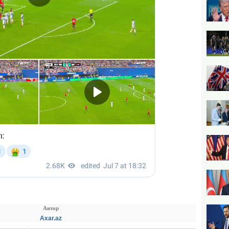
Автор
Axar.az