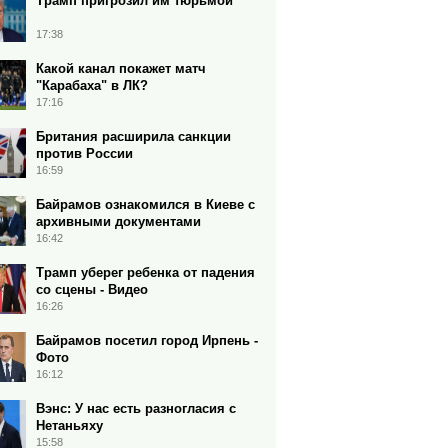
Трамп пригрозил им тюрьмой
17:38
Какой канал покажет матч
"Карабаха" в ЛК?
17:16
Британия расширила санкции
против России
16:59
Байрамов ознакомился в Киеве с
архивными документами
16:42
Трамп уберег ребенка от падения
со сцены - Видео
16:26
Байрамов посетил город Ирпень -
Фото
16:12
Вэнс: У нас есть разногласия с
Нетаньяху
15:58