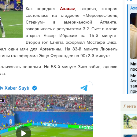
Как передает
Axar.az
, встреча, которая
состоялась на стадионе «Мерседес-Бенц
Стэдиум» в американской Атланте,
завершилась с результатом 3:2. Счет в матче
открыл Яссер Ибрахим на 15-й минуте.
Второй гол Египта оформил Мостафа Зико.
рал один мяч для Аргентины. На 83-й минуте Лионель
нтины гол оформил Энцо Фернандес на 90+2-й минуте.
ализовать пенальти. На 58-й минуте Зико забил, однако
ла.
Лента