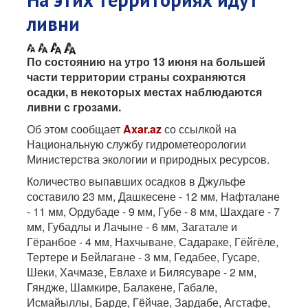
ливни
По состоянию на утро 13 июня на большей
части территории страны сохраняются
осадки, в некоторых местах наблюдаются
ливни с грозами.
Об этом сообщает
Axar.az
со ссылкой на
Национальную службу гидрометеорологии
Министерства экологии и природных ресурсов.
Количество выпавших осадков в Джульфе
составило 23 мм, Дашкесене - 12 мм, Нафталане
- 11 мм, Ордубаде - 9 мм, Губе - 8 мм, Шахдаге - 7
мм, Губадлы и Лачыне - 6 мм, Загатале и
Гёранбое - 4 мм, Нахчыване, Садараке, Гёйгёле,
Тертере и Бейлагане - 3 мм, Гедабее, Гусаре,
Шеки, Хачмазе, Евлахе и Билясуваре - 2 мм,
Гяндже, Шамкире, Балакене, Габале,
Исмайыллы, Барде, Гёйчае, Зардабе, Агстафе,