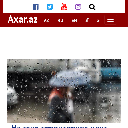
Axar.az
AZ
RU
EN
آذ
فا
На этих территориях идут