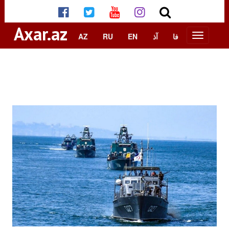
Axar.az
AZ
RU
EN
آذ
فا