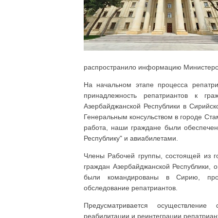
распространило информацию Министерст
На начальном этапе процесса репатри
принадлежность репатриантов к граж
Азербайджанской Республики в Сирийско
Генеральным консульством в городе Ст
работа, наши граждане были обеспече
Республику" и авиабилетами.
Члены Рабочей группы, состоящей из г
граждан Азербайджанской Республики, о
были командированы в Сирию, пров
обследование репатриантов.
Предусматривается осуществление
реабилитации и реинтеграции репатриант