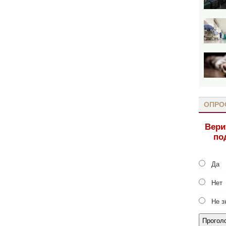
ОПРО
Вери
по
Да
Нет
Не з