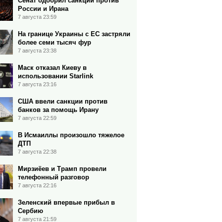
Сенат одобрил санкции против
России и Ирана
7 августа 23:59
На границе Украины с ЕС застряли
более семи тысяч фур
7 августа 23:38
Маск отказал Киеву в
использовании Starlink
7 августа 23:16
США ввели санкции против
банков за помощь Ирану
7 августа 22:59
В Исмаиллы произошло тяжелое
ДТП
7 августа 22:38
Мирзиёев и Трамп провели
телефонный разговор
7 августа 22:16
Зеленский впервые прибыл в
Сербию
7 августа 21:59