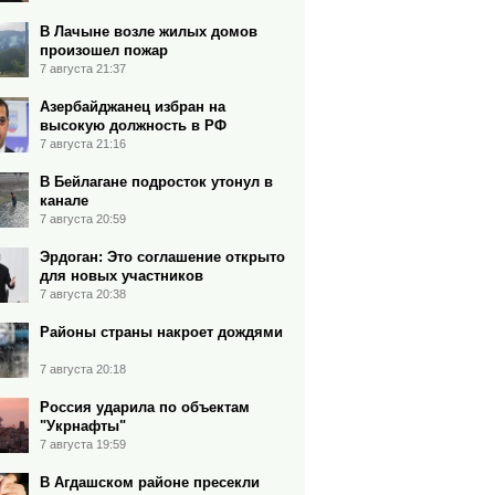
В Лачыне возле жилых домов
произошел пожар
7 августа 21:37
Азербайджанец избран на
высокую должность в РФ
7 августа 21:16
В Бейлагане подросток утонул в
канале
7 августа 20:59
Эрдоган: Это соглашение открыто
для новых участников
7 августа 20:38
Районы страны накроет дождями
7 августа 20:18
Россия ударила по объектам
"Укрнафты"
7 августа 19:59
В Агдашском районе пресекли