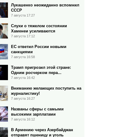
Лукашенко неожиданно вспомнил
СССР
7 августа 17:27
Слухи о тяжелом состоянии
Хаменеи усиливаются
7 августа 17:12
ЕС ответил России новыми
санкциями
7 августа 16:58
Трамп пригрозил этой стране:
Одним росчерком пера...
7 августа 16:42
Вниманию желающих поступить на
журналистику!
7 августа 16:27
Названы сферы с самыми
высокими зарплатами
7 августа 16:12
В Армению через Азербайджан
отправят пшеницу и уголь