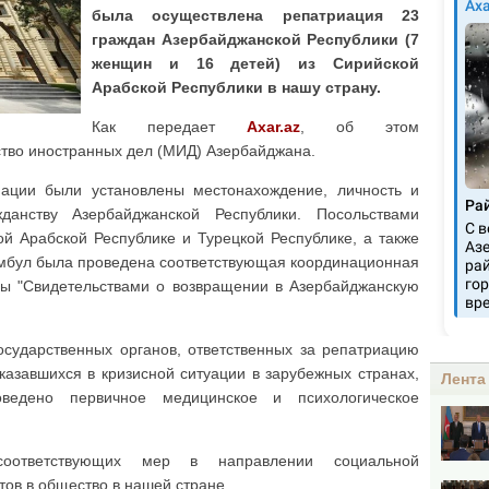
была осуществлена репатриация 23
граждан Азербайджанской Республики (7
женщин и 16 детей) из Сирийской
Арабской Республики в нашу страну.
Как передает
Axar.az
, об этом
во иностранных дел (МИД) Азербайджана.
ации были установлены местонахождение, личность и
данству Азербайджанской Республики. Посольствами
й Арабской Республике и Турецкой Республике, а также
амбул была проведена соответствующая координационная
ны "Свидетельствами о возвращении в Азербайджанскую
осударственных органов, ответственных за репатриацию
казавшихся в кризисной ситуации в зарубежных странах,
Лента
едено первичное медицинское и психологическое
 соответствующих мер в направлении социальной
ов в общество в нашей стране.