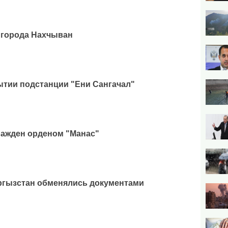
 города Нахчыван
ытии подстанции "Ени Сангачал"
ражден орденом "Манас"
ргызстан обменялись документами