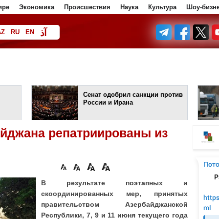
ире
Экономика
Происшествия
Наука
Культура
Шоу-бизн
آذ
AZ
RU
EN
ف
Сенат одобрил санкции против
России и Ирана
айджана репатриированы из
В результате поэтапных и
скоординированных мер, принятых
правительством Азербайджанской
Республики, 7, 9 и 11 июня текущего года