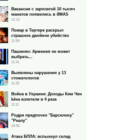
Вакансии с зарплатой 10 тысяч
манатов появились в ƏMAS
12:13
Пожар в Тертере раскрыл
страшное двойное убийство
11:59
Пашинян: Армения не может
выбрать...
11:41
Выявлены нарушения у 13
стоматологов
11:25
Война в Украине: Доходы Ким Чен
Ына взлетели в 4 раза
11:11
Родри предпочел "Барселону"
"Реалу"
10:55
Атака БПЛА: вспыхнул склад