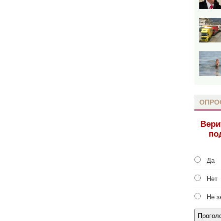
ОПРО
Вери
по
Да
Нет
Не з