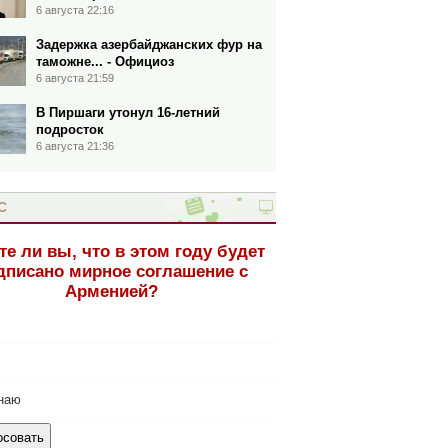
6 августа 22:16
Задержка азербайджанских фур на
таможне... - Официоз
6 августа 21:59
В Пиршаги утонул 16-летний
подросток
6 августа 21:36
С
те ли вы, что в этом году будет
дписано мирное соглашение с
Арменией?
наю