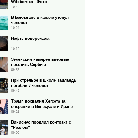
Wildberries - Фото
10:40
В Бейлагане в канале утонул
человек
10:24
Нефть подорожала
10:10
Зеленский намерен впервые
посетить Сербию
09:56
При стрельбе в школе Таиланда
погибли 7 человек
09:42
Трамп похвалил Хегсета за
операции в Венесуэле и Иране
09:21
Винисиус продлил контракт с
"Реалом"
09:00