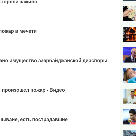
 сгорели заживо
пожар в мечети
дено имущество азербайджанской диаспоры
 произошел пожар - Видео
чыване, есть пострадавшие