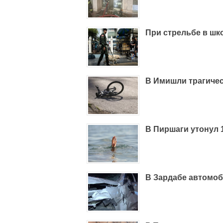
При стрельбе в шк
В Имишли трагичес
В Пиршаги утонул 
В Зардабе автомоб