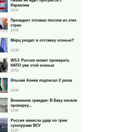
Ливан не ждет прогресса с
Израилем
13:41
Президент отозвал послов из этих
стран
13:33
Мерц уходит в отставку осенью?
13:26
WSJ: Россия может проверить
НАТО уже этой осенью
13:12
Ильхам Алиев подписал 2 указа
12:59
Вниманию граждан: В Баку начали
проверку...
12:42
Россия нанесла удар по трем
сухогрузам ВСУ
12:27