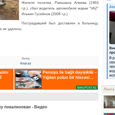
Жителя поселка, Рамазана Алиева (1964
г.р.), сбил водитель автомобиля марки "VAZ"
Илькин Гусейнов (2008 г.р.).
Пострадавший был доставлен в больницу,
а не удалось.
Автор
Axar.az
Лента
ку локализован - Видео