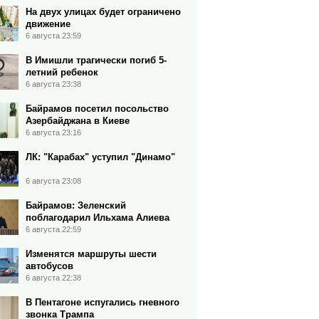
На двух улицах будет ограничено
движение
6 августа 23:59
В Имишли трагически погиб 5-
летний ребенок
6 августа 23:38
Байрамов посетил посольство
Азербайджана в Киеве
6 августа 23:16
ЛК: "Карабах" уступил "Динамо"
6 августа 23:08
Байрамов: Зеленский
поблагодарил Ильхама Алиева
6 августа 22:59
Изменятся маршруты шести
автобусов
6 августа 22:38
В Пентагоне испугались гневного
звонка Трампа