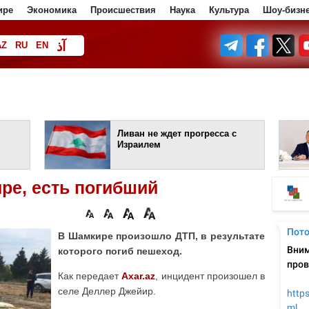
ире
Экономика
Происшествия
Наука
Культура
Шоу-бизн
آذ
AZ
RU
EN
ف
Ливан не ждет прогресса с
Израилем
ре, есть погибший
В Шамкире произошло ДТП, в результате
которого погиб пешеход.
Как передает
Axar.az
, инцидент произошел в
селе Деллер Джейир.