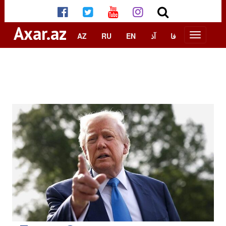
Axar.az
AZ
RU
EN
آذ
فا