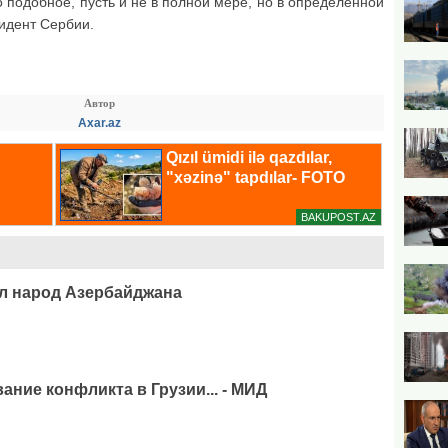
 подобное, пусть и не в полной мере, но в определенной
идент Сербии.
Автор
Axar.az
л народ Азербайджана
ние конфликта в Грузии... - МИД