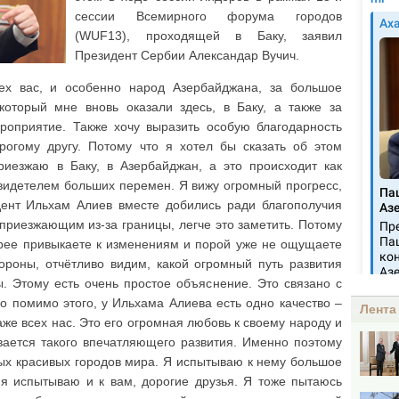
сессии Всемирного форума городов
(WUF13), проходящей в Баку, заявил
Президент Сербии Александар Вучич.
сех вас, и особенно народ Азербайджана, за большое
который мне вновь оказали здесь, в Баку, а также за
роприятие. Также хочу выразить особую благодарность
рогому другу. Потому что я хотел бы сказать об этом
риезжаю в Баку, в Азербайджан, а это происходит как
свидетелем больших перемен. Я вижу огромный прогресс,
дент Ильхам Алиев вместе добились ради благополучия
приезжающим из-за границы, легче это заметить. Потому
трее привыкаете к изменениям и порой уже не ощущаете
тороны, отчётливо видим, какой огромный путь развития
. Этому есть очень простое объяснение. Это связано с
 помимо этого, у Ильхама Алиева есть одно качество –
Лента
аже всех нас. Это его огромная любовь к своему народу и
вается такого впечатляющего развития. Именно поэтому
мых красивых городов мира. Я испытываю к нему большое
 я испытываю и к вам, дорогие друзья. Я тоже пытаюсь