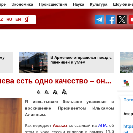
ире
Экономика
Происшествия
Наука
Культура
Шоу-бизн
آذ
AZ
RU
EN
ف
му
В Армению отправился поезд с
пшеницей и углем
ва есть одно качество – он...
Я испытываю большое уважение и
восхищение Президентом Ильхамом
Алиевым.
Как передает
Axar.az
со ссылкой на
АПА
, об
этом в ходе сессии лидеров в рамках 13-й