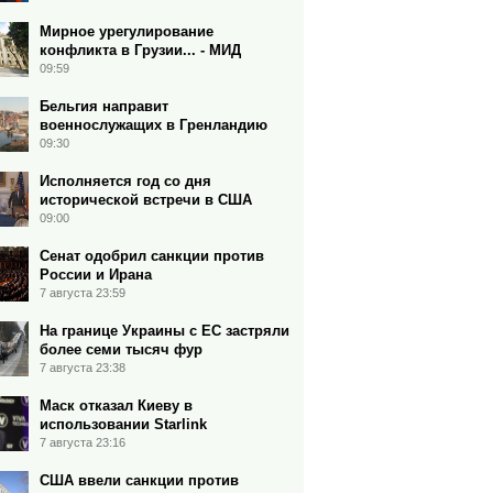
Мирное урегулирование
конфликта в Грузии... - МИД
09:59
Бельгия направит
военнослужащих в Гренландию
09:30
Исполняется год со дня
исторической встречи в США
09:00
Сенат одобрил санкции против
России и Ирана
7 августа 23:59
На границе Украины с ЕС застряли
более семи тысяч фур
7 августа 23:38
Маск отказал Киеву в
использовании Starlink
7 августа 23:16
США ввели санкции против