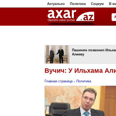
Актуально
Политика
Социум
В м
ا
Пашинян позвонил Ильха
Алиеву
Вучич: У Ильхама Алие
Главная страница
Политика