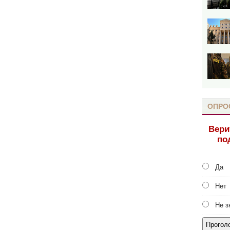
ОПРО
Вери
по
Да
Нет
Не з