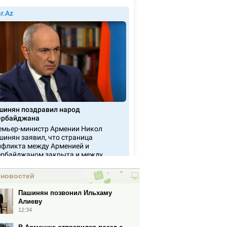
 новостей
Пашинян позвонил Ильхаму
Алиеву
12:34