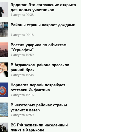
Эрдоган: Это соглашение открыто
для новых участников
7 августа 20:38
Районы страны накроет дождями
7 августа 20:18
Россия ударила по объектам
"Укрнафты"
7 августа 19:59
В Агдашском районе пресекли
ранний брак
7 августа 19:38
Норвегия первой потребуют
отставки Инфантино
7 августа 19:16
В некоторых районах страны
усилится ветер
7 августа 18:59
ВС РФ захватили населенный
пункт в Харькове