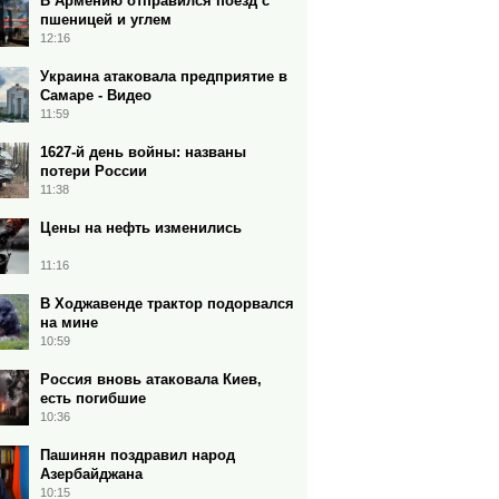
В Армению отправился поезд с
пшеницей и углем
12:16
Украина атаковала предприятие в
Самаре - Видео
11:59
1627-й день войны: названы
потери России
11:38
Цены на нефть изменились
11:16
В Ходжавенде трактор подорвался
на мине
10:59
Россия вновь атаковала Киев,
есть погибшие
10:36
Пашинян поздравил народ
Азербайджана
10:15