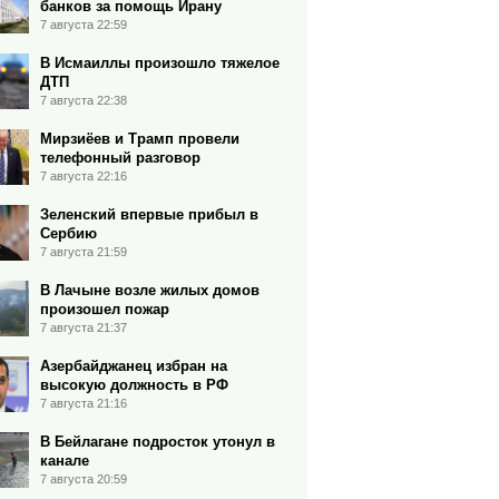
банков за помощь Ирану
7 августа 22:59
В Исмаиллы произошло тяжелое
ДТП
7 августа 22:38
Мирзиёев и Трамп провели
телефонный разговор
7 августа 22:16
Зеленский впервые прибыл в
Сербию
7 августа 21:59
В Лачыне возле жилых домов
произошел пожар
7 августа 21:37
Азербайджанец избран на
высокую должность в РФ
7 августа 21:16
В Бейлагане подросток утонул в
канале
7 августа 20:59