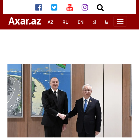
Axar.az
AZ
RU
EN
آذ
فا