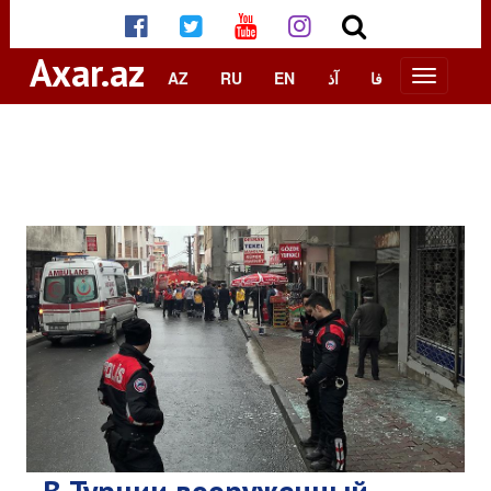
Axar.az
AZ
RU
EN
آذ
فا