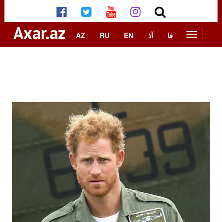
Axar.az
AZ
RU
EN
آذ
فا