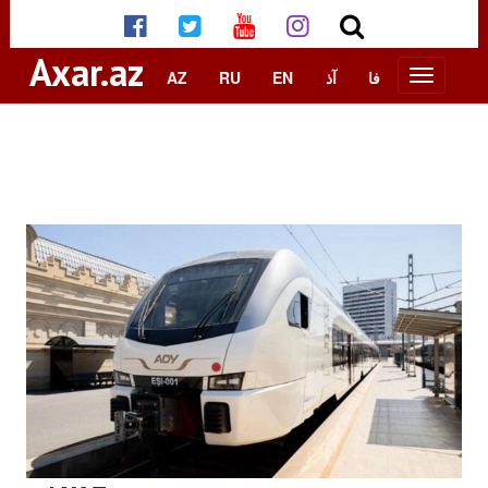
Axar.az
AZ
RU
EN
آذ
فا