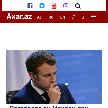
Axar.az
AZ
RU
EN
آذ
فا