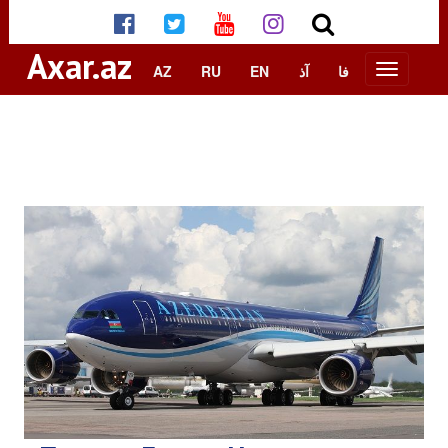
Axar.az
AZ
RU
EN
آذ
فا