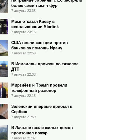
На границе Украины с ЕС застряли
более семи тысяч фур
7 августа 23:38
Маск отказал Киеву в
использовании Starlink
7 августа 23:16
США ввели санкции против
банков за помощь Ирану
7 августа 22:59
В Исмаиллы произошло тяжелое
ДТП
7 августа 22:38
Мирзиёев и Трамп провели
телефонный разговор
7 августа 22:16
Зеленский впервые прибыл в
Сербию
7 августа 21:59
В Лачыне возле жилых домов
произошел пожар
7 августа 21:37