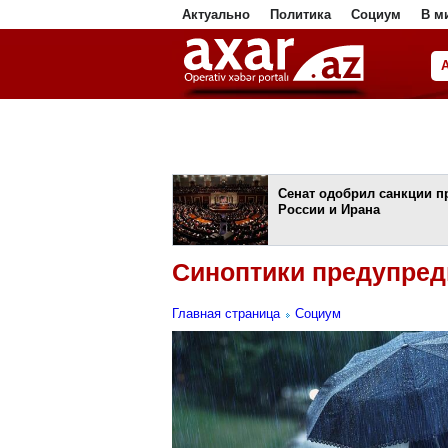
Актуально
Политика
Социум
В м
ا
Сенат одобрил санкции п
России и Ирана
Синоптики предупред
Главная страница
Социум