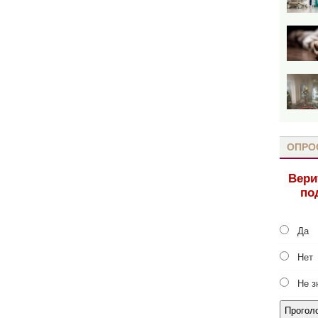
ОПРО
Вери
по
Да
Нет
Не з