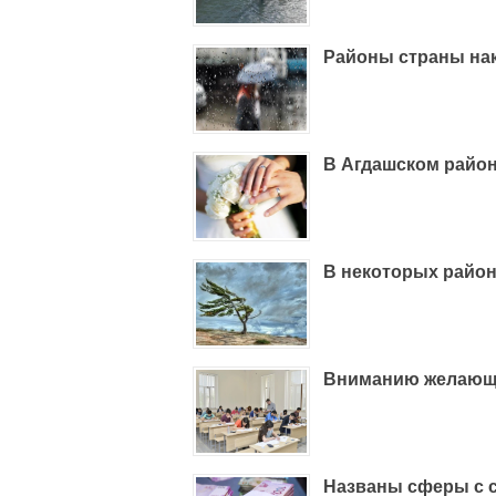
Районы страны на
В Агдашском район
В некоторых район
Вниманию желающи
Названы сферы с 