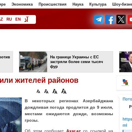
ире
Экономика
Происшествия
Наука
Культура
Шоу-бизн
آذ
AZ
RU
EN
ف
ротив
На границе Украины с ЕС
застряли более семи тысяч
фур
или жителей районов
В некоторых регионах Азербайджана
дождливая погода продлится до 9 июля,
местами ожидаются дожди, возможны
грозы.
Об этом сообщает
Axar.az
со ссылкой на