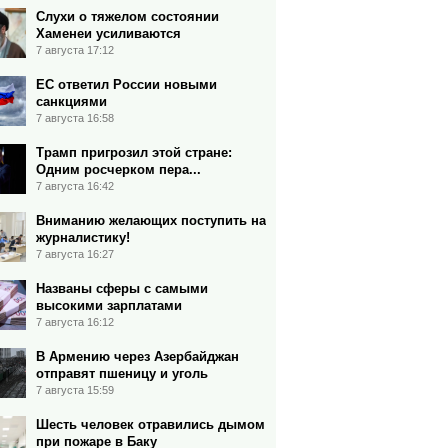
Слухи о тяжелом состоянии
Хаменеи усиливаются
7 августа 17:12
ЕС ответил России новыми
санкциями
7 августа 16:58
Трамп пригрозил этой стране:
Одним росчерком пера...
7 августа 16:42
Вниманию желающих поступить на
журналистику!
7 августа 16:27
Названы сферы с самыми
высокими зарплатами
7 августа 16:12
В Армению через Азербайджан
отправят пшеницу и уголь
7 августа 15:59
Шесть человек отравились дымом
при пожаре в Баку