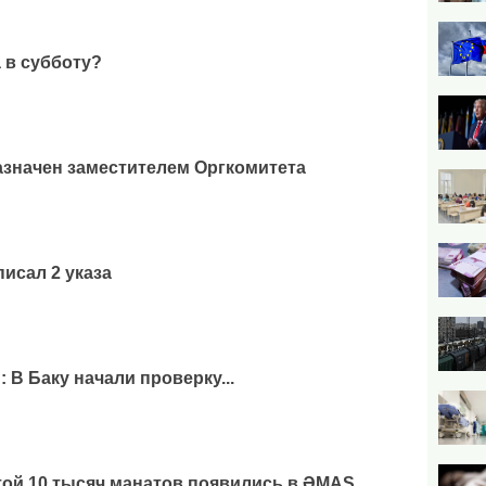
 в субботу?
значен заместителем Оргкомитета
исал 2 указа
В Баку начали проверку...
той 10 тысяч манатов появились в ƏMAS