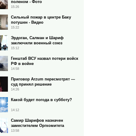
поленом - Фото
15:26
Сильный пожар в центре Баку
потушен - Видео
15:22
Эрдоган, Салман и Шариф
заключили военный союз
15:12
Генштаб ВСУ назвал потери войск
РФ в войне
14:58
Приговор Arzum пересмотрят —
суд принял решение
14:26
Какой будет погода в субботу?
14:12
Самир Шарифов назначен
заместителем Оргкомитета
13:58