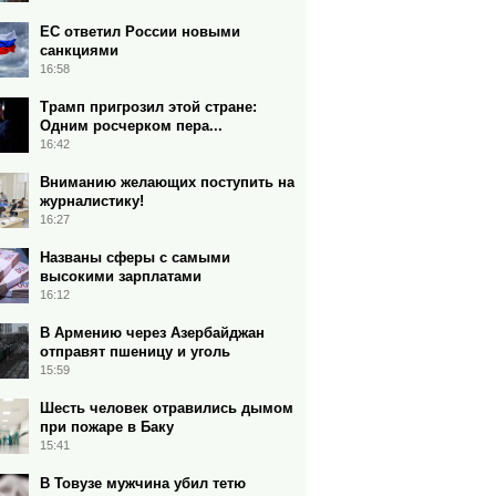
ЕС ответил России новыми
санкциями
16:58
Трамп пригрозил этой стране:
Одним росчерком пера...
16:42
Вниманию желающих поступить на
журналистику!
16:27
Названы сферы с самыми
высокими зарплатами
16:12
В Армению через Азербайджан
отправят пшеницу и уголь
15:59
Шесть человек отравились дымом
при пожаре в Баку
15:41
В Товузе мужчина убил тетю