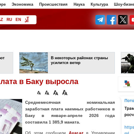
ире
Экономика
Происшествия
Наука
Культура
Шоу-бизн
آذ
AZ
RU
EN
ف
уют
В некоторых районах страны
усилится ветер
лата в Баку выросла
Среднемесячная номинальная
заработная плата наемных работников в
Баку в январе-апреле 2026 года
составила 1 385,9 маната.
Об этом сообщили
Axar.az
в Управлении