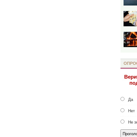
ОПРО
Вери
по
Да
Нет
Не з