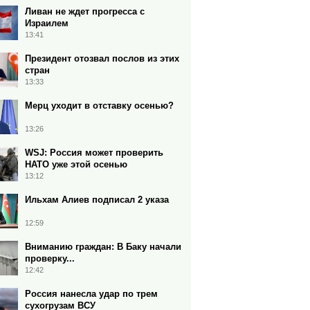
Ливан не ждет прогресса с
Израилем
13:41
Президент отозвал послов из этих
стран
13:33
Мерц уходит в отставку осенью?
13:26
WSJ: Россия может проверить
НАТО уже этой осенью
13:12
Ильхам Алиев подписал 2 указа
12:59
Вниманию граждан: В Баку начали
проверку...
12:42
Россия нанесла удар по трем
сухогрузам ВСУ