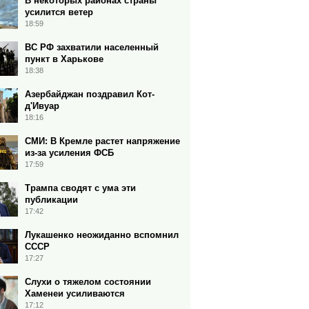
В некоторых районах страны
усилится ветер
18:59
ВС РФ захватили населенный
пункт в Харькове
18:38
Азербайджан поздравил Кот-
д'Ивуар
18:16
СМИ: В Кремле растет напряжение
из-за усиления ФСБ
17:59
Трампа сводят с ума эти
публикации
17:42
Лукашенко неожиданно вспомнил
СССР
17:27
Слухи о тяжелом состоянии
Хаменеи усиливаются
17:12