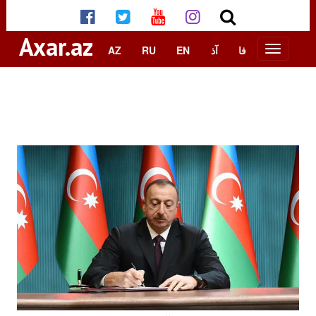
Axar.az
AZ
RU
EN
آذ
فا