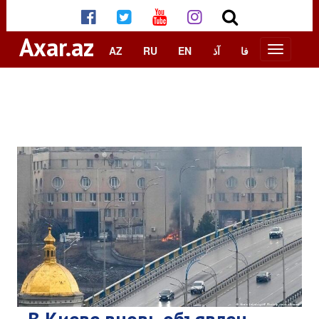
Axar.az
AZ
RU
EN
آذ
فا