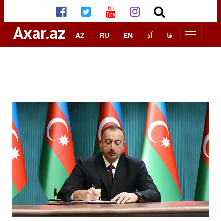
Axar.az
AZ
RU
EN
آذ
فا