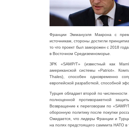
Франции Эммануэля Макрона с прем
источникам, стороны достигли принципиа
то что проект был заморожен с 2018 года
в Восточном Средиземноморье.
ЗРК «SAMP/T» (известный как Mamb
американской системы «Patriot». Ком
Thales), способен одновременно со
европейской разработкой, способной эф
Турция обладает второй по численности 
полноценной противоракетной защит
Возвращение к переговорам по «SAMP/T
оборонную политику после покупки росси
Ожидается, что лидеры Франции и Турци
на полях предстоящего саммита НАТО в 