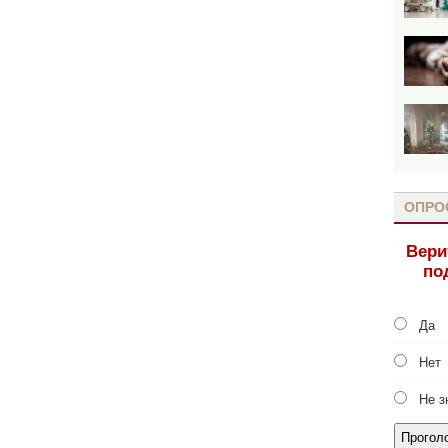
ОПРО
Вери
по
Да
Нет
Не з