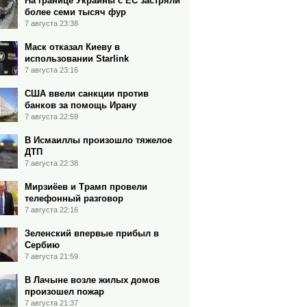
На границе Украины с ЕС застряли
более семи тысяч фур
7 августа 23:38
Маск отказал Киеву в
использовании Starlink
7 августа 23:16
США ввели санкции против
банков за помощь Ирану
7 августа 22:59
В Исмаиллы произошло тяжелое
ДТП
7 августа 22:38
Мирзиёев и Трамп провели
телефонный разговор
7 августа 22:16
Зеленский впервые прибыл в
Сербию
7 августа 21:59
В Лачыне возле жилых домов
произошел пожар
7 августа 21:37