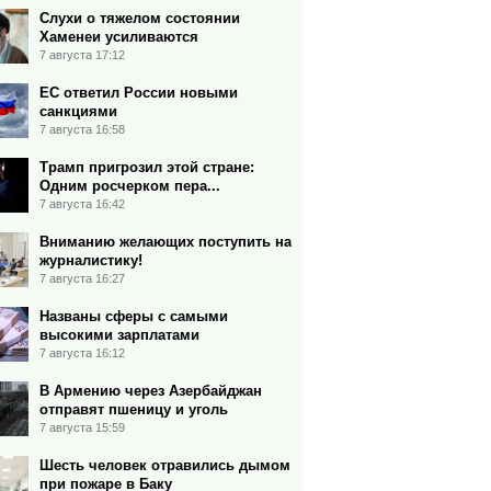
Слухи о тяжелом состоянии
Хаменеи усиливаются
7 августа 17:12
ЕС ответил России новыми
санкциями
7 августа 16:58
Трамп пригрозил этой стране:
Одним росчерком пера...
7 августа 16:42
Вниманию желающих поступить на
журналистику!
7 августа 16:27
Названы сферы с самыми
высокими зарплатами
7 августа 16:12
В Армению через Азербайджан
отправят пшеницу и уголь
7 августа 15:59
Шесть человек отравились дымом
при пожаре в Баку