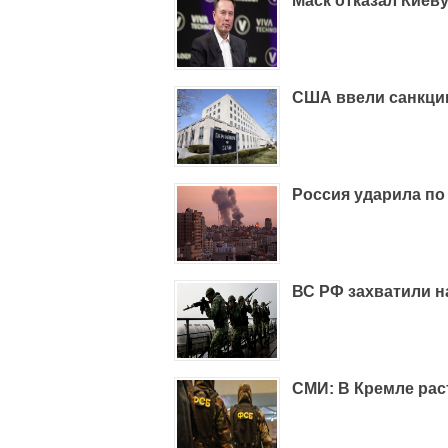
Маск отказал Киеву
США ввели санкции
Россия ударила по
ВС РФ захватили н
СМИ: В Кремле рас