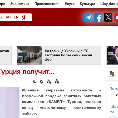
ире
Экономика
Происшествия
Наука
Культура
Шоу-бизн
آذ
AZ
RU
EN
ف
ротив
На границе Украины с ЕС
застряли более семи тысяч
фур
урция получит...
Франция выразила готовность к
возможной продаже зенитных ракетных
комплексов «SAMP/T» Турции, положив
конец многолетнему политическому
эмбарго.