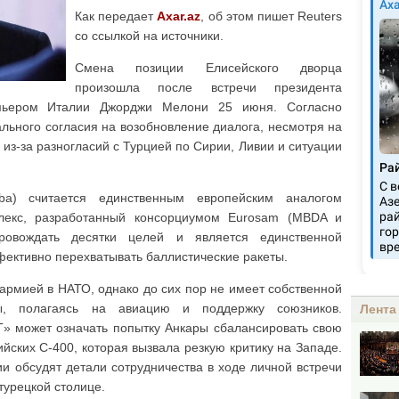
Как передает
Axar.az
, об этом пишет Reuters
со ссылкой на источники.
Смена позиции Елисейского дворца
произошла после встречи президента
ьером Италии Джорджи Мелони 25 июня. Согласно
льного согласия на возобновление диалога, несмотря на
 из-за разногласий с Турцией по Сирии, Ливии и ситуации
a) считается единственным европейским аналогом
плекс, разработанный консорциумом Eurosam (MBDA и
провождать десятки целей и является единственной
фективно перехватывать баллистические ракеты.
армией в НАТО, однако до сих пор не имеет собственной
ы, полагаясь на авиацию и поддержку союзников.
Лента
» может означать попытку Анкары сбалансировать свою
йских С-400, которая вызвала резкую критику на Западе.
и обсудят детали сотрудничества в ходе личной встречи
турецкой столице.