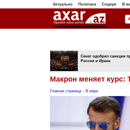
Актуально
Политика
Социум
В м
ا
Сенат одобрил санкции п
России и Ирана
Макрон меняет курс: Т
Главная страница
В мире