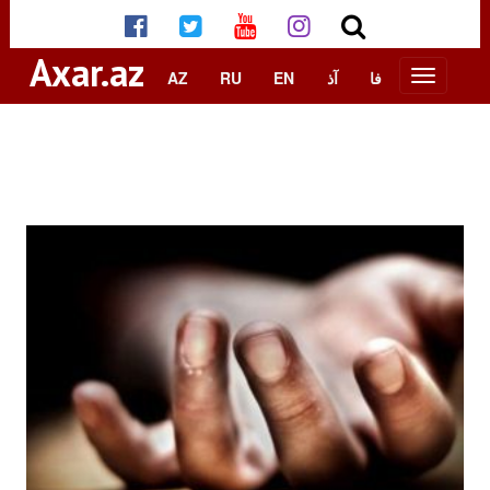
Axar.az
AZ
RU
EN
آذ
فا