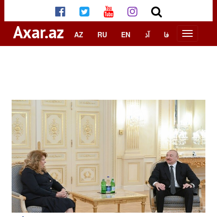
Axar.az
AZ
RU
EN
آذ
فا