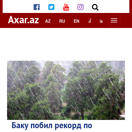
Axar.az
AZ
RU
EN
آذ
فا
Баку побил рекорд по