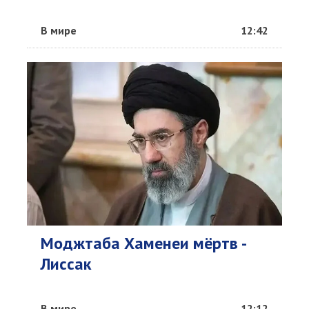
В мире
12:42
Моджтаба Хаменеи мёртв -
Лиссак
В мире
12:12