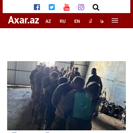
Axar.az
AZ
RU
EN
آذ
فا