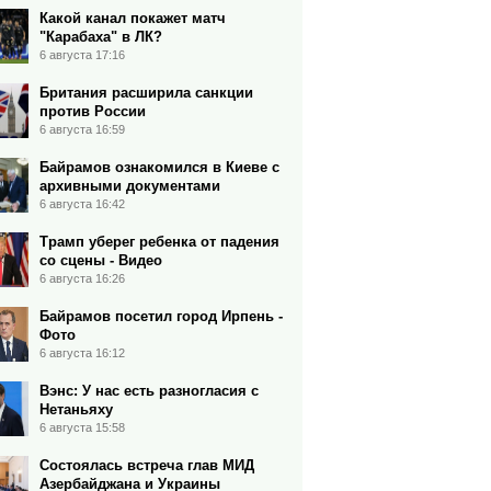
Какой канал покажет матч
"Карабаха" в ЛК?
6 августа 17:16
Британия расширила санкции
против России
6 августа 16:59
Байрамов ознакомился в Киеве с
архивными документами
6 августа 16:42
Трамп уберег ребенка от падения
со сцены - Видео
6 августа 16:26
Байрамов посетил город Ирпень -
Фото
6 августа 16:12
Вэнс: У нас есть разногласия с
Нетаньяху
6 августа 15:58
Состоялась встреча глав МИД
Азербайджана и Украины