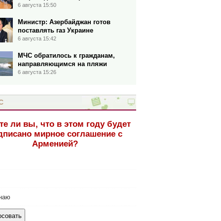
6 августа 15:50
Министр: Азербайджан готов
поставлять газ Украине
6 августа 15:42
МЧС обратилось к гражданам,
направляющимся на пляжи
6 августа 15:26
С
те ли вы, что в этом году будет
дписано мирное соглашение с
Арменией?
наю