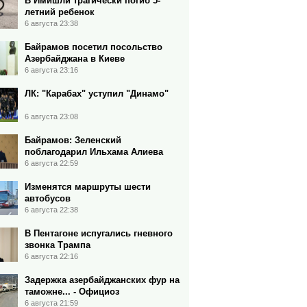
В Имишли трагически погиб 5-
летний ребенок
6 августа 23:38
Байрамов посетил посольство
Азербайджана в Киеве
6 августа 23:16
ЛК: "Карабах" уступил "Динамо"
6 августа 23:08
Байрамов: Зеленский
поблагодарил Ильхама Алиева
6 августа 22:59
Изменятся маршруты шести
автобусов
6 августа 22:38
В Пентагоне испугались гневного
звонка Трампа
6 августа 22:16
Задержка азербайджанских фур на
таможне... - Официоз
6 августа 21:59