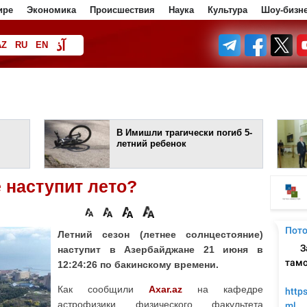
ире
Экономика
Происшествия
Наука
Культура
Шоу-бизн
آذ
AZ
RU
EN
ف
В Имишли трагически погиб 5-
летний ребенок
 наступит лето?
Летний сезон (летнее солнцестояние)
наступит в Азербайджане 21 июня в
12:24:26 по бакинскому времени.
Как сообщили
Axar.az
на кафедре
астрофизики физического факультета