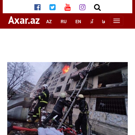
Axar.az
AZ
RU
EN
آذ
فا