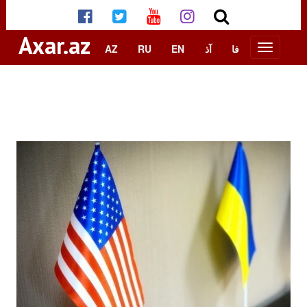
Axar.az
AZ
RU
EN
آذ
فا