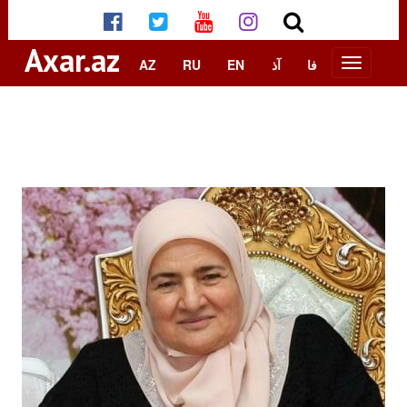
Axar.az
AZ
RU
EN
آذ
فا