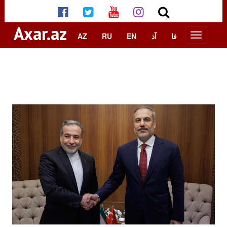
Axar.az
AZ
RU
EN
آذ
فا