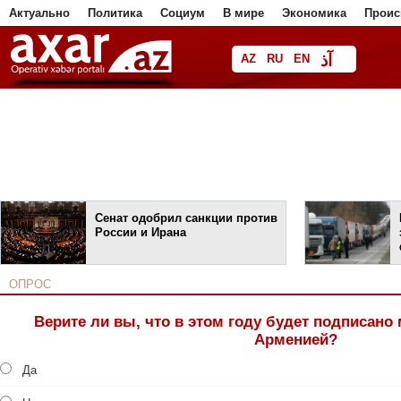
Актуально
Политика
Социум
В мире
Экономика
Проис
آذ
AZ
RU
EN
فا
Сенат одобрил санкции против
России и Ирана
ОПРОС
Верите ли вы, что в этом году будет подписано
Арменией?
Да