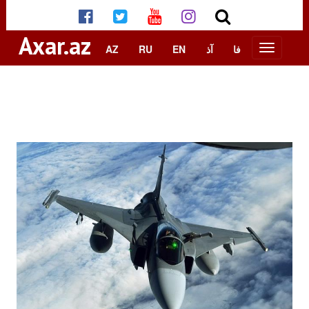
Axar.az
AZ
RU
EN
آذ
فا