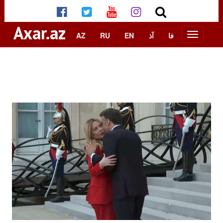
Axar.az
AZ
RU
EN
آذ
فا