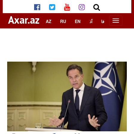
Axar.az
AZ
RU
EN
آذ
فا