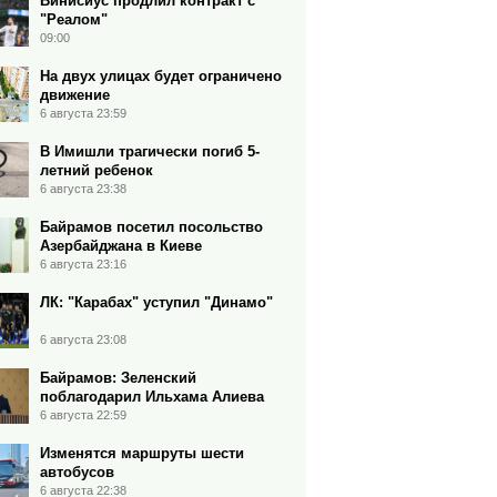
Винисиус продлил контракт с
"Реалом"
09:00
На двух улицах будет ограничено
движение
6 августа 23:59
В Имишли трагически погиб 5-
летний ребенок
6 августа 23:38
Байрамов посетил посольство
Азербайджана в Киеве
6 августа 23:16
ЛК: "Карабах" уступил "Динамо"
6 августа 23:08
Байрамов: Зеленский
поблагодарил Ильхама Алиева
6 августа 22:59
Изменятся маршруты шести
автобусов
6 августа 22:38