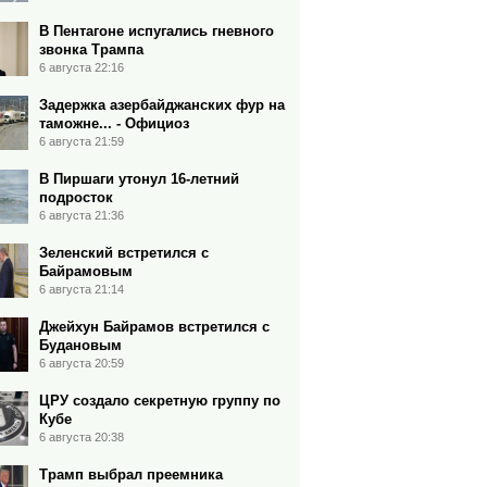
В Пентагоне испугались гневного
звонка Трампа
6 августа 22:16
Задержка азербайджанских фур на
таможне... - Официоз
6 августа 21:59
В Пиршаги утонул 16-летний
подросток
6 августа 21:36
Зеленский встретился с
Байрамовым
6 августа 21:14
Джейхун Байрамов встретился с
Будановым
6 августа 20:59
ЦРУ создало секретную группу по
Кубе
6 августа 20:38
Трамп выбрал преемника