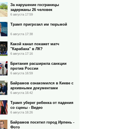
За нарушение госграницы
задержаны 26 человек
6 августа 17:59
Трамп пригрозил им тюрьмой
6 августа 17:38
Какой канал покажет матч
"Карабаха" в ЛК?
6 августа 17:16
Британия расширила санкции
против России
6 августа 16:59
Байрамов ознакомился в Киеве с
архивными документами
6 августа 16:42
Трамп уберег ребенка от падения
со сцены - Видео
6 августа 16:26
Байрамов посетил город Ирпень -
Фото