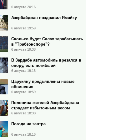
6 августа 20:16
Азербайджан поздравил Ямайку
6 августа 19:59
Сколько будет Салах зарабатывать
в "Трабзонспоре"?
6 августа 19:38
В Зардабе автомобиль врезался в
опору, есть погибший
6 августа 19:16
Царукяну предъявлены новые
обвинения
6 августа 18:59
Половина жителей Азербайджана
страдает избыточным весом
6 августа 18:38
Погода на завтра
6 августа 18:16