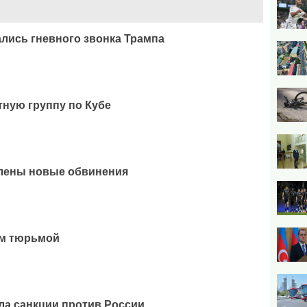
ались гневного звонка Трампа
тную группу по Кубе
лены новые обвинения
им тюрьмой
а санкции против России