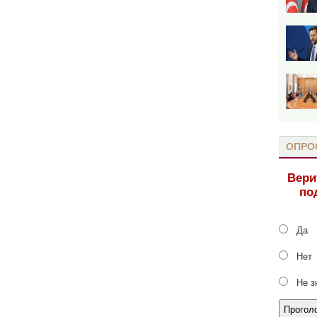
ОПРО
Вери
по
Да
Нет
Не з