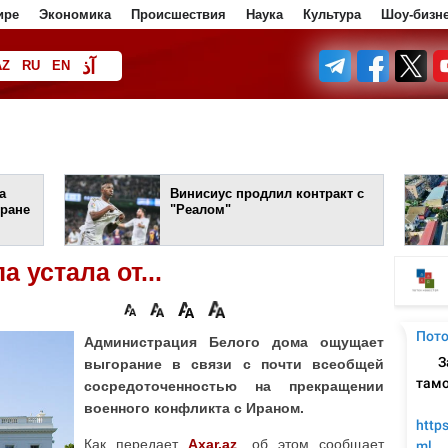
ире
Экономика
Происшествия
Наука
Культура
Шоу-бизн
آذ
AZ
RU
EN
ف
а
Винисиус продлил контракт с
Иране
"Реалом"
 устала от...
Администрация Белого дома ощущает
выгорание в связи с почти всеобщей
сосредоточенностью на прекращении
военного конфликта с Ираном.
Как передает
Axar.az
, об этом сообщает