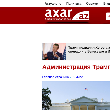
Актуально
Политика
Социум
В м
ا
Трамп похвалил Хегсета з
операции в Венесуэле и 
Администрация Трампа
Главная страница
В мире