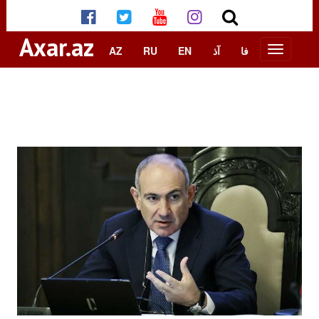
Axar.az
AZ
RU
EN
آذ
فا