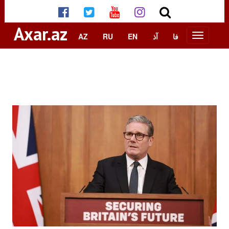
Axar.az
AZ
RU
EN
آذ
فا