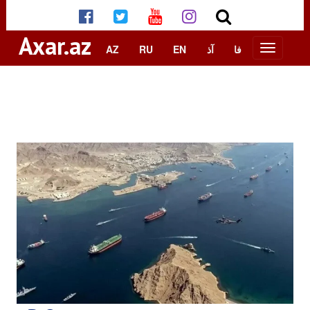
Axar.az
AZ
RU
EN
آذ
فا