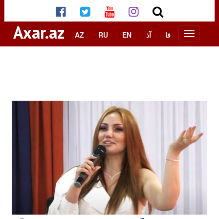
Axar.az
AZ
RU
EN
آذ
فا