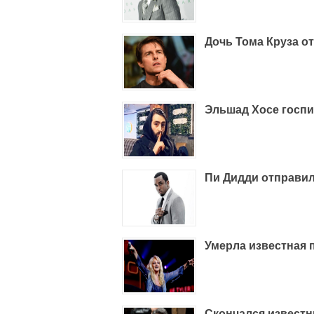
Дочь Тома Круза о
Эльшад Хосе госп
Пи Дидди отправил
Умерла известная 
Скончался известн