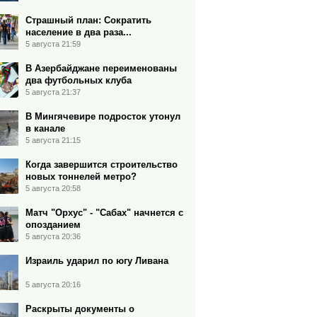
Страшный план: Сократить
население в два раза...
5 августа 21:59
В Азербайджане переименованы
два футбольных клуба
5 августа 21:37
В Мингячевире подросток утонул
в канале
5 августа 21:15
Когда завершится строительство
новых тоннелей метро?
5 августа 20:58
Матч "Орхус" - "Сабах" начнется с
опозданием
5 августа 20:36
Израиль ударил по югу Ливана
5 августа 20:16
Раскрыты документы о