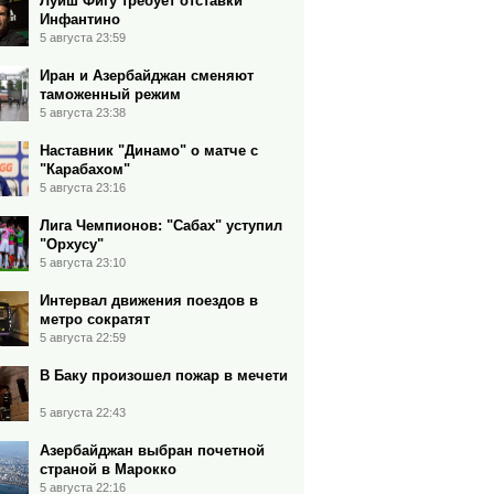
Луиш Фигу требует отставки
Инфантино
5 августа 23:59
Иран и Азербайджан сменяют
таможенный режим
5 августа 23:38
Наставник "Динамо" о матче с
"Карабахом"
5 августа 23:16
Лига Чемпионов: "Сабах" уступил
"Орхусу"
5 августа 23:10
Интервал движения поездов в
метро сократят
5 августа 22:59
В Баку произошел пожар в мечети
5 августа 22:43
Азербайджан выбран почетной
страной в Марокко
5 августа 22:16