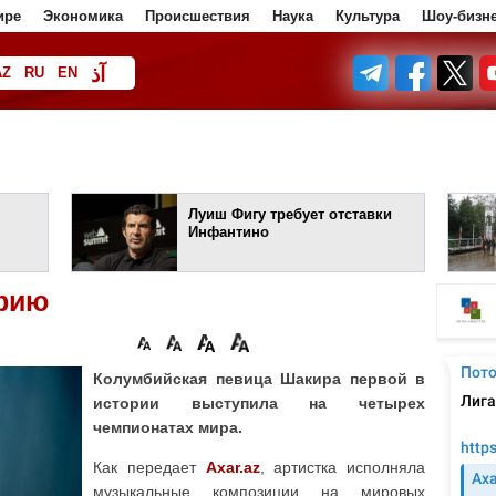
ире
Экономика
Происшествия
Наука
Культура
Шоу-бизн
آذ
AZ
RU
EN
ف
Луиш Фигу требует отставки
Инфантино
орию
Колумбийская певица Шакира первой в
истории выступила на четырех
чемпионатах мира.
Как передает
Axar.az
, артистка исполняла
музыкальные композиции на мировых