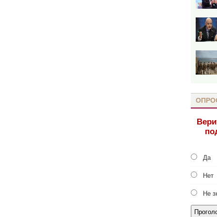
ОПРО
Вери
по
Да
Нет
Не з