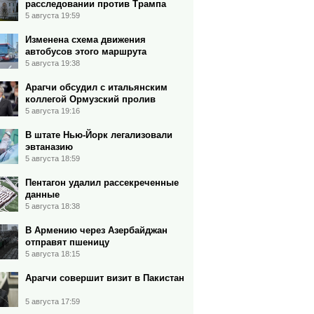
расследовании против Трампа
5 августа 19:59
Изменена схема движения
автобусов этого маршрута
5 августа 19:38
Арагчи обсудил с итальянским
коллегой Ормузский пролив
5 августа 19:16
В штате Нью-Йорк легализовали
эвтаназию
5 августа 18:59
Пентагон удалил рассекреченные
данные
5 августа 18:38
В Армению через Азербайджан
отправят пшеницу
5 августа 18:15
Арагчи совершит визит в Пакистан
5 августа 17:59