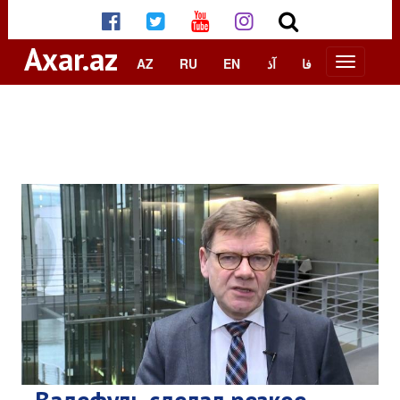
Axar.az
AZ
RU
EN
آذ
فا