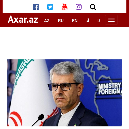
Axar.az
AZ
RU
EN
آذ
فا