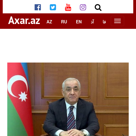
Axar.az
AZ
RU
EN
آذ
فا